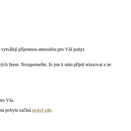
 vytvářejí příjemnou atmosféru pro Váš pobyt.
h firem. Nezapomeňte, že jste k nám přijeli relaxovat a ne
 pro Vás
.
ému pobytu začíná
právě zde
.