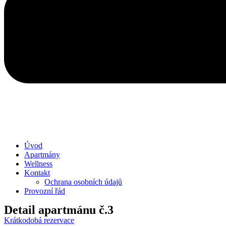
Úvod
Apartmány
Wellness
Kontakt
Ochrana osobních údajů
Provozní řád
Detail apartmánu č.3
Krátkodobá rezervace