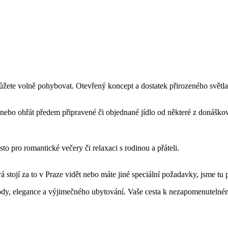
můžete volně pohybovat. Otevřený koncept a dostatek přirozeného světla
bo ohřát předem připravené či objednané jídlo od některé z donáškovýc
o pro romantické večery či relaxaci s rodinou a přáteli.
á stojí za to v Praze vidět nebo máte jiné speciální požadavky, jsme tu
ohody, elegance a výjimečného ubytování. Vaše cesta k nezapomenuteln